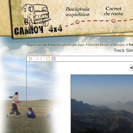
Accueil du site
>
Galeries photos par pays.
>
Galeries photos d’Ethiopie.
> Tre
Treck Sim
::>