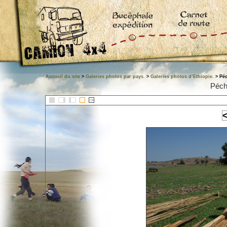
Accueil du site
>
Galeries photos par pays.
>
Galeries photos d’Ethiopie.
> Péc
Péch
::>