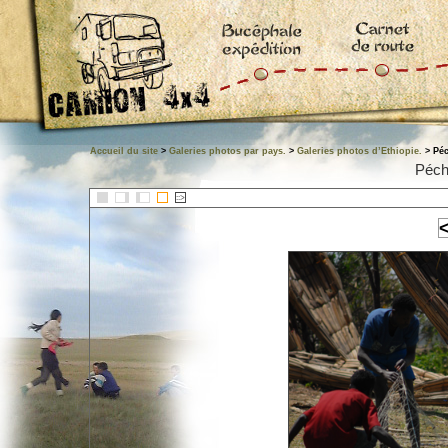
Accueil du site
>
Galeries photos par pays.
>
Galeries photos d’Ethiopie.
> Péc
Péch
::>