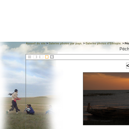
Accueil du site
>
Galeries photos par pays.
>
Galeries photos d’Ethiopie.
> Péc
Péch
::>