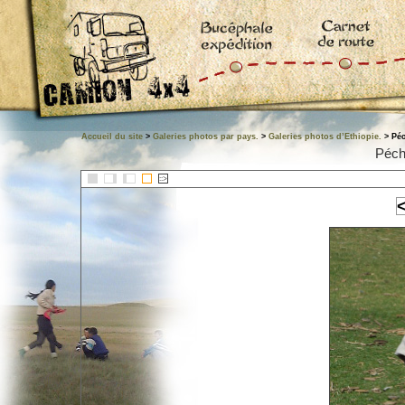
Accueil du site
>
Galeries photos par pays.
>
Galeries photos d’Ethiopie.
> Péc
Péch
::>