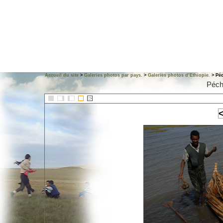
Accueil du site
>
Galeries photos par pays.
>
Galeries photos d’Ethiopie.
> Péc
Péch
::>