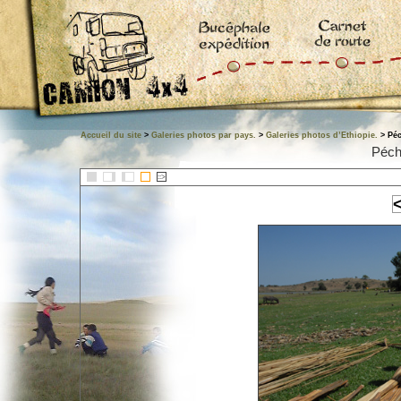
Accueil du site
>
Galeries photos par pays.
>
Galeries photos d’Ethiopie.
> Péc
Péch
::>