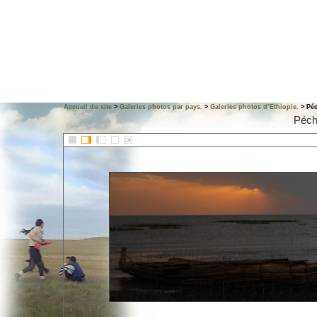
Accueil du site
>
Galeries photos par pays.
>
Galeries photos d’Ethiopie.
> Péc
Péch
::>