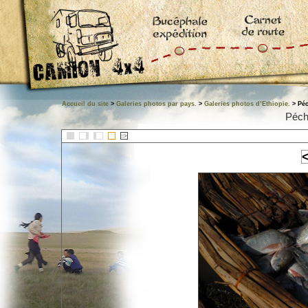
Accueil du site
>
Galeries photos par pays.
>
Galeries photos d’Ethiopie.
> Péc
Péch
::>