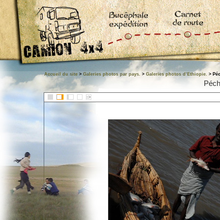
Accueil du site
>
Galeries photos par pays.
>
Galeries photos d’Ethiopie.
> Péc
Péch
::>