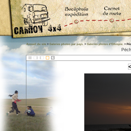
Accueil du site
>
Galeries photos par pays.
>
Galeries photos d’Ethiopie.
> Péc
Péch
::>