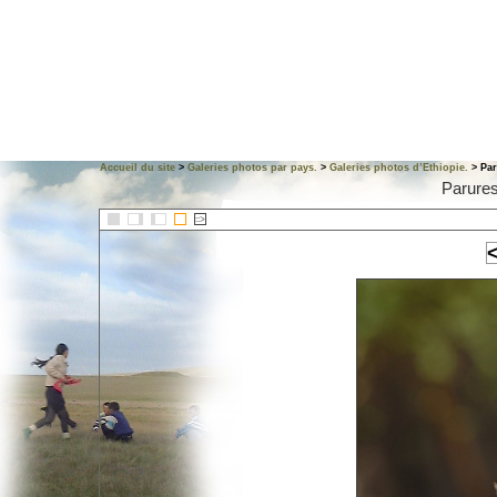
Accueil du site
>
Galeries photos par pays.
>
Galeries photos d’Ethiopie.
> Par
Parures
::>