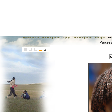
Accueil du site
>
Galeries photos par pays.
>
Galeries photos d’Ethiopie.
> Par
Parures
::>