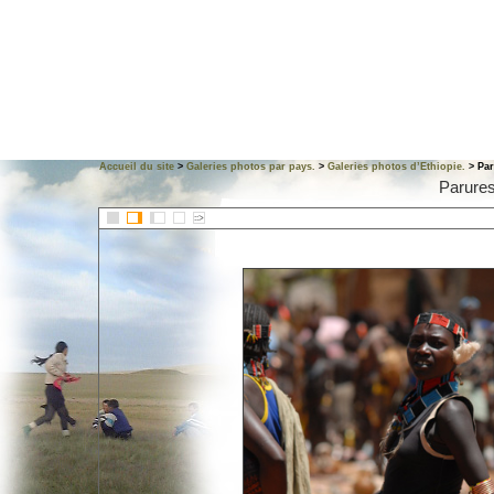
Accueil du site
>
Galeries photos par pays.
>
Galeries photos d’Ethiopie.
> Par
Parures
::>