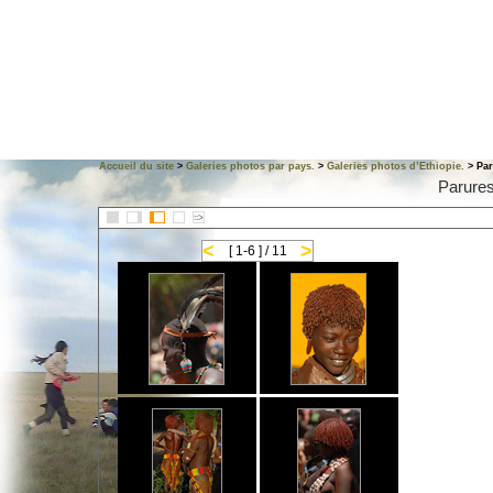
Accueil du site
>
Galeries photos par pays.
>
Galeries photos d’Ethiopie.
> Par
Parures
::>
<
>
[ 1-6 ] / 11