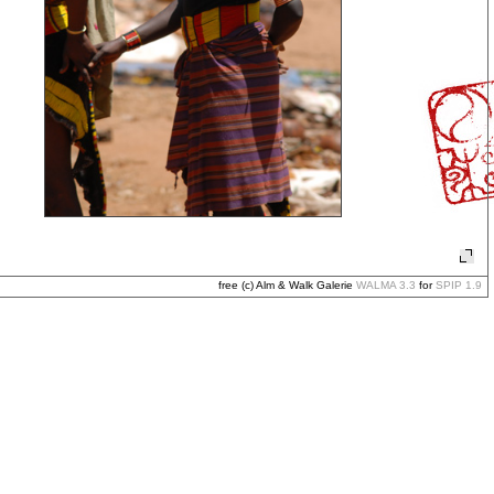
free (c) Alm & Walk Galerie
WALMA 3.3
for
SPIP 1.9