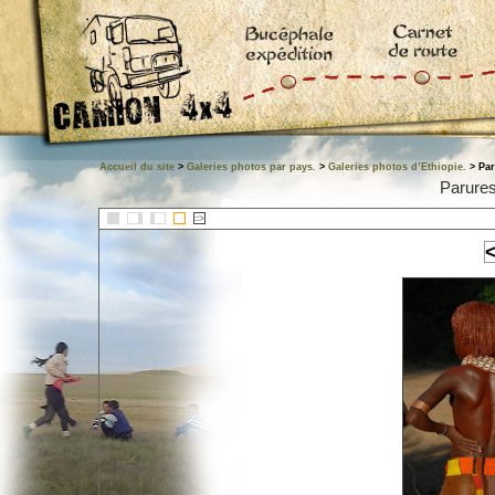
Accueil du site
>
Galeries photos par pays.
>
Galeries photos d’Ethiopie.
> Par
Parures
::>