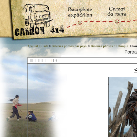
Accueil du site
>
Galeries photos par pays.
>
Galeries photos d’Ethiopie.
> Por
Portra
::>