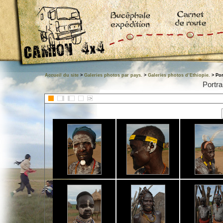
Accueil du site
>
Galeries photos par pays.
>
Galeries photos d’Ethiopie.
> Por
Portra
::>