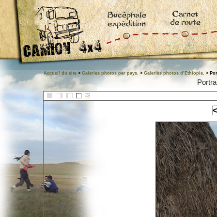
Accueil du site
>
Galeries photos par pays.
>
Galeries photos d’Ethiopie.
> Por
Portra
::>