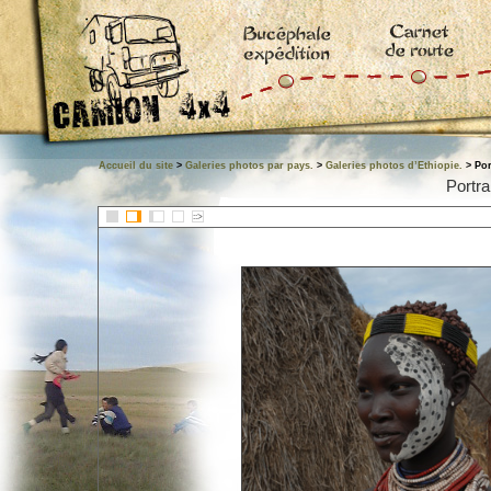
Accueil du site
>
Galeries photos par pays.
>
Galeries photos d’Ethiopie.
> Por
Portra
::>