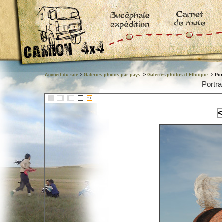
Accueil du site
>
Galeries photos par pays.
>
Galeries photos d’Ethiopie.
> Por
Portra
::>