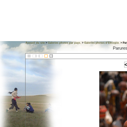
Accueil du site
>
Galeries photos par pays.
>
Galeries photos d’Ethiopie.
> Par
Parures
::>