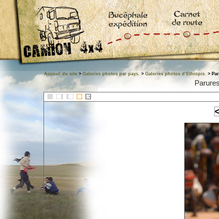
Accueil du site
>
Galeries photos par pays.
>
Galeries photos d’Ethiopie.
> Par
Parures
::>