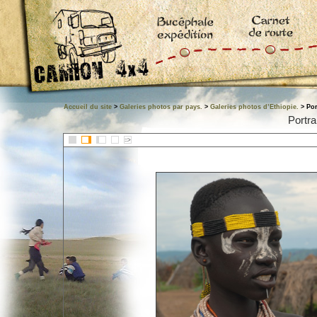
Accueil du site
>
Galeries photos par pays.
>
Galeries photos d’Ethiopie.
> Por
Portra
::>