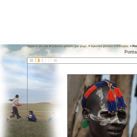
Accueil du site
>
Galeries photos par pays.
>
Galeries photos d’Ethiopie.
> Por
Portra
::>