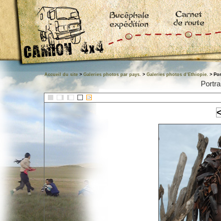
Accueil du site
>
Galeries photos par pays.
>
Galeries photos d’Ethiopie.
> Por
Portra
::>