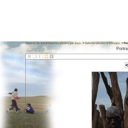
Accueil du site
>
Galeries photos par pays.
>
Galeries photos d’Ethiopie.
> Por
Portra
::>