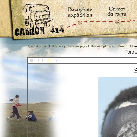
Accueil du site
>
Galeries photos par pays.
>
Galeries photos d’Ethiopie.
> Por
Portra
::>