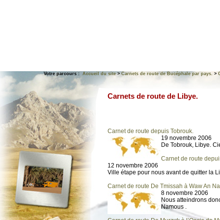
Votre parcours :
Accueil du site
>
Carnets de route de Bucéphale par pays.
>
Carnets de route de Libye.
Carnet de route depuis Tobrouk.
19 novembre 2006
De Tobrouk, Libye. C
Carnet de route depui
12 novembre 2006
Ville étape pour nous avant de quitter la L
Carnet de route De Tmissah à Waw An N
8 novembre 2006
Nous atteindrons don
Namous .