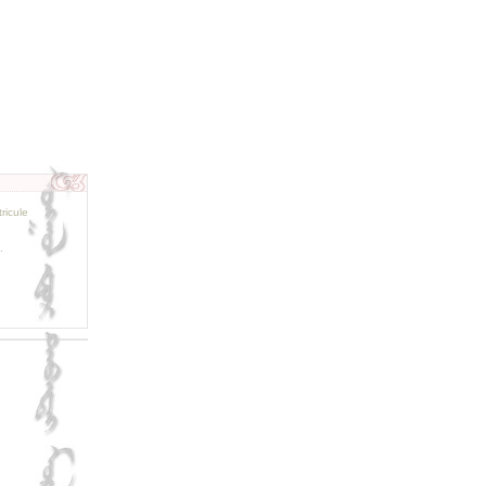
ricule
.