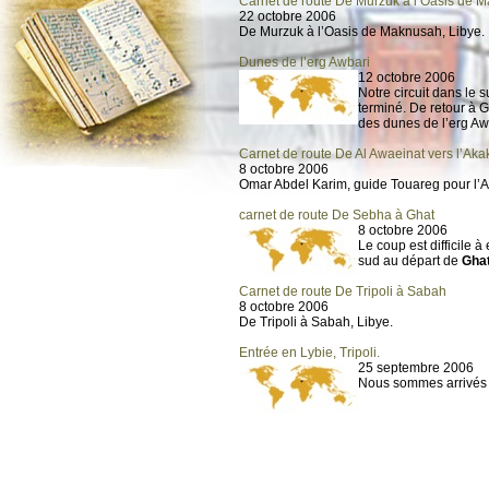
Carnet de route De Murzuk à l’Oasis de 
22 octobre 2006
De Murzuk à l’Oasis de Maknusah, Libye.
Dunes de l’erg Awbari
12 octobre 2006
Notre circuit dans le 
terminé. De retour à 
des dunes de l’erg Aw
Carnet de route De Al Awaeinat vers l’Aka
8 octobre 2006
Omar Abdel Karim, guide Touareg pour l’A
carnet de route De Sebha à Ghat
8 octobre 2006
Le coup est difficile à
sud au départ de
Gha
Carnet de route De Tripoli à Sabah
8 octobre 2006
De Tripoli à Sabah, Libye.
Entrée en Lybie, Tripoli.
25 septembre 2006
Nous sommes arrivés à 