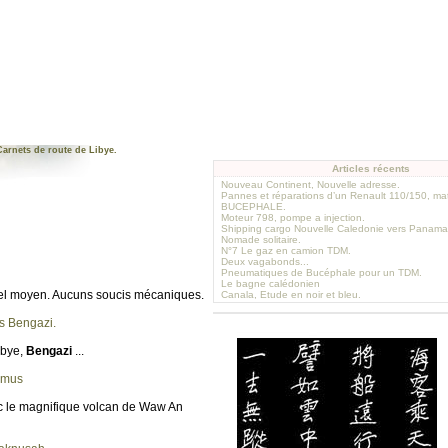
Carnets de route de Libye.
Articles récents
Nouveau Continent, Nouvelle adresse.
Pannes et réparations d’un Renault 110/150, mat
BUCEPHALE.
Moteur 798, pompe a injection.
Shipping cargo Nouvelle Caledonie vers Panama
Nomade solitaire.
N°7 Le gaz en camion TDM.
Deux vagabonds...
Pneumatiques de Bucéphale pour un TDM.
Le bagne calédonien
iel moyen. Aucuns soucis mécaniques.
Canala, Etude en noir et bleu.
s Bengazi.
ibye,
Bengazi
...
amus
c le magnifique volcan de Waw An