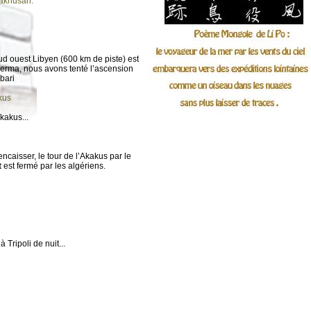
Maknusah.
sud ouest Libyen (600 km de piste) est
Germa, nous avons tenté l’ascension
bari
kus
kakus...
 encaisser, le tour de l’Akakus par le
t
est fermé par les algériens.
Tripoli de nuit...