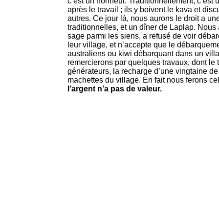
c’est un honneur. Traditionnellement, c’est
après le travail ; ils y boivent le kava et dis
autres. Ce jour là, nous aurons le droit a u
traditionnelles, et un dîner de Laplap. Nou
sage parmi les siens, a refusé de voir déba
leur village, et n’accepte que le débarqueme
australiens ou kiwi débarquant dans un vill
remercierons par quelques travaux, dont le t
générateurs, la recharge d’une vingtaine de 
machettes du village. En fait nous ferons c
l’argent n’a pas de valeur.