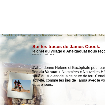
Accueil du site
>
Carnets de route de Bucéphale par pays.
>
Carnets de route de Nouvelle Caléd
Sur les traces de James Coock.
le chef du village d’Anelgaouat nous reç
vendredi 17 août 2012
J’abandonne Hélène et Bucéphale pour partir d
îles du Vanuatu
. Nommées « Nouvelles-Héb
situé au sud-est de la ceinture de feu. Cert
activité, comme les îles de Tanna avec le v
quatre jours.