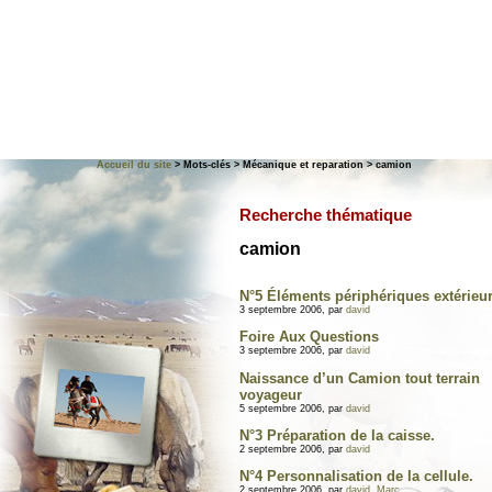
Accueil du site
> Mots-clés > Mécanique et reparation > camion
Recherche thématique
camion
N°5 Éléments périphériques extérieur
3 septembre 2006, par
david
Foire Aux Questions
3 septembre 2006, par
david
Naissance d’un Camion tout terrain
voyageur
5 septembre 2006, par
david
N°3 Préparation de la caisse.
2 septembre 2006, par
david
N°4 Personnalisation de la cellule.
2 septembre 2006, par
david
,
Marc