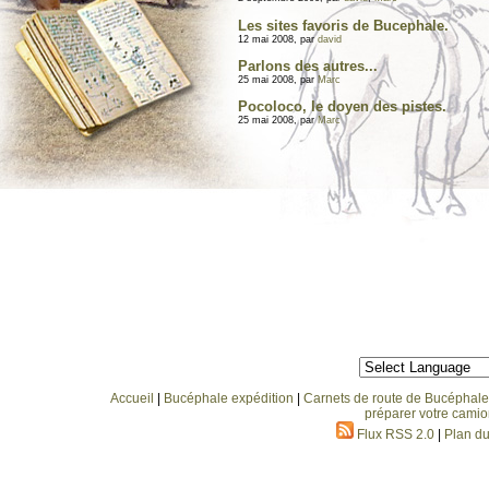
Les sites favoris de Bucephale.
12 mai 2008, par
david
Parlons des autres...
25 mai 2008, par
Marc
Pocoloco, le doyen des pistes.
25 mai 2008, par
Marc
Accueil
|
Bucéphale expédition
|
Carnets de route de Bucéphale
préparer votre camio
Flux RSS 2.0
|
Plan du